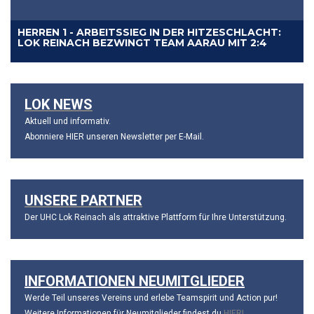
HERREN 1 - ARBEITSSIEG IN DER HITZESCHLACHT:
HERREN 1 - KADER-UPDATE: VIER STARKE
HERREN 1 - ALLES OFFEN IM KAMPF UM DEN NLB-
HERREN 1 - FINNISCHES TRIO FÜR DIE LOK!
LOK REINACH BEZWINGT TEAM AARAU MIT 2:4
NEUZUGÄNGE VERSTÄRKEN DIE LOK!
HERREN 1 - LOK REINACH STEIGT IN DIE NLB AUF!
AUFSTIEG
LOK NEWS
Aktuell und informativ.
Abonniere
HIER unseren Newsletter
per E-Mail.
UNSERE PARTNER
Der UHC Lok Reinach als attraktive Plattform für Ihre Unterstützung.
INFORMATIONEN NEUMITGLIEDER
Werde Teil unseres Vereins und erlebe Teamspirit und Action pur!
Weitere Informationen für Neumitglieder findest du
HIER!